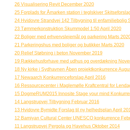
26 Visualisering Revit December 2020
25 Forplads for Åmarken station i teglskiver Skitseforsl
24 Hvidovre Strandvej 142 Tilbygning til enfamiliebolig 
23 Tømmerkonstruktion Skummodel 1:50 April 2020
22 Boliger med erhvervslejemål og parkering Marts 202
21 Parkeringshus med boliger og butikker Marts 2020
20 Relief Støbning i beton November 2019
19 Rækkehusforhave med udhus og overdækning Nove
18 Ny kirke i Sydhavnen Åben projektkonkurrence Augu
17 Newaarch Konkurrenceforslag April 2016
16 Ressourcecenter i Maglemølle Kraftcentral for Lenda
15 DogmeRUM2015 Innosite Stage your mind Konkurre
14 Langstrupvej Tilbygning Februar 2016
13 Hvidovre Bymidte Forslag til ny helhedsplan April 20
12 Bamiyan Cultural Center UNESCO konkurrence Feb
11 Langstrupvej Pergola og Havehus Oktober 2014