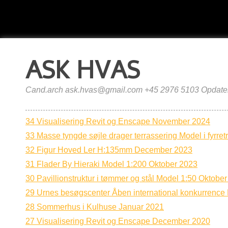
ASK HVAS
Cand.arch ask.hvas@gmail.com +45 2976 5103 Opdater
34 Visualisering Revit og Enscape November 2024
33 Masse tyngde søjle drager terrassering Model i fyrre
32 Figur Hoved Ler H:135mm December 2023
31 Flader By Hieraki Model 1:200 Oktober 2023
30 Pavillionstruktur i tømmer og stål Model 1:50 Oktobe
29 Urnes besøgscenter Åben international konkurrenc
28 Sommerhus i Kulhuse Januar 2021
27 Visualisering Revit og Enscape December 2020