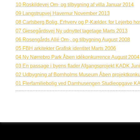
10 Roskildevej Om- og tilbygning af villa Januar 2014
09 Langstrupvej Havemur November 2013
08 Carlsberg Bolig, Erhverv og P-Kælder, for Lejerbo h
07 Giesegårdsvej Ny udnyttet tagetage Marts 2013
06 Rosengårds Allé Om-, og tilbygning August 2008
05 FBH arkitekter Grafisk identitet Marts 2006
04 Ny Nørrebro Park Åben idékonkurrence August 2004
03 En passage i byens flader Afgangsprojekt KADK Jun
02 Udbygning af Bornholms Museum Åben projektkonku
01 Flerfamiliebolig ved Damhusengen Studieopgave 