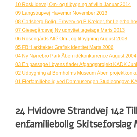
10 Roskildevej Om- og tilbygning af villa Januar 2014
09 Langstrupvej Havemur November 2013
08 Carlsberg Bolig, Erhverv og P-Kælder, for Lejerbo h
07 Giesegårdsvej Ny udnyttet tagetage Marts 2013
06 Rosengårds Allé Om-, og tilbygning August 2008
05 FBH arkitekter Grafisk identitet Marts 2006
04 Ny Nørrebro Park Åben idékonkurrence August 2004
03 En passage i byens flader Afgangsprojekt KADK Jun
02 Udbygning af Bornholms Museum Åben projektkonku
01 Flerfamiliebolig ved Damhusengen Studieopgave 
24 Hvidovre Strandvej 142 Til
enfamiliebolig Skitseforslag