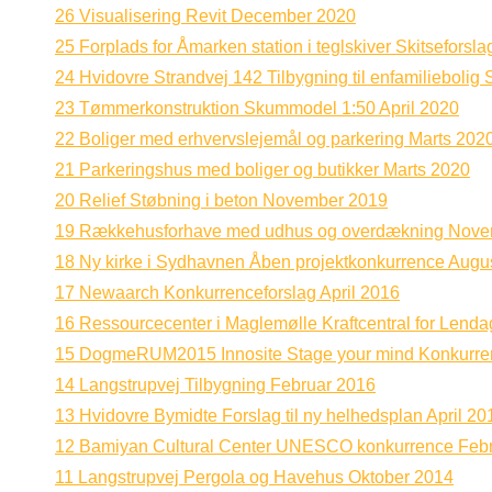
26 Visualisering Revit December 2020
25 Forplads for Åmarken station i teglskiver Skitseforsl
24 Hvidovre Strandvej 142 Tilbygning til enfamiliebolig 
23 Tømmerkonstruktion Skummodel 1:50 April 2020
22 Boliger med erhvervslejemål og parkering Marts 202
21 Parkeringshus med boliger og butikker Marts 2020
20 Relief Støbning i beton November 2019
19 Rækkehusforhave med udhus og overdækning Nove
18 Ny kirke i Sydhavnen Åben projektkonkurrence Augu
17 Newaarch Konkurrenceforslag April 2016
16 Ressourcecenter i Maglemølle Kraftcentral for Lenda
15 DogmeRUM2015 Innosite Stage your mind Konkurre
14 Langstrupvej Tilbygning Februar 2016
13 Hvidovre Bymidte Forslag til ny helhedsplan April 20
12 Bamiyan Cultural Center UNESCO konkurrence Feb
11 Langstrupvej Pergola og Havehus Oktober 2014