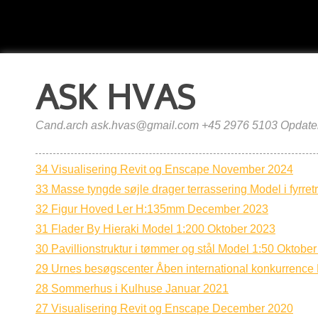
ASK HVAS
Cand.arch ask.hvas@gmail.com +45 2976 5103 Opdater
34 Visualisering Revit og Enscape November 2024
33 Masse tyngde søjle drager terrassering Model i fyrre
32 Figur Hoved Ler H:135mm December 2023
31 Flader By Hieraki Model 1:200 Oktober 2023
30 Pavillionstruktur i tømmer og stål Model 1:50 Oktobe
29 Urnes besøgscenter Åben international konkurrenc
28 Sommerhus i Kulhuse Januar 2021
27 Visualisering Revit og Enscape December 2020