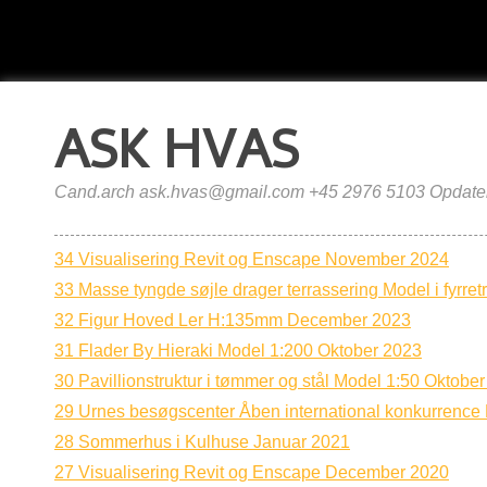
ASK HVAS
Cand.arch ask.hvas@gmail.com +45 2976 5103 Opdater
34 Visualisering Revit og Enscape November 2024
33 Masse tyngde søjle drager terrassering Model i fyrre
32 Figur Hoved Ler H:135mm December 2023
31 Flader By Hieraki Model 1:200 Oktober 2023
30 Pavillionstruktur i tømmer og stål Model 1:50 Oktobe
29 Urnes besøgscenter Åben international konkurrenc
28 Sommerhus i Kulhuse Januar 2021
27 Visualisering Revit og Enscape December 2020