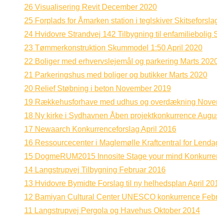
26 Visualisering Revit December 2020
25 Forplads for Åmarken station i teglskiver Skitseforsl
24 Hvidovre Strandvej 142 Tilbygning til enfamiliebolig 
23 Tømmerkonstruktion Skummodel 1:50 April 2020
22 Boliger med erhvervslejemål og parkering Marts 202
21 Parkeringshus med boliger og butikker Marts 2020
20 Relief Støbning i beton November 2019
19 Rækkehusforhave med udhus og overdækning Nove
18 Ny kirke i Sydhavnen Åben projektkonkurrence Augu
17 Newaarch Konkurrenceforslag April 2016
16 Ressourcecenter i Maglemølle Kraftcentral for Lenda
15 DogmeRUM2015 Innosite Stage your mind Konkurre
14 Langstrupvej Tilbygning Februar 2016
13 Hvidovre Bymidte Forslag til ny helhedsplan April 20
12 Bamiyan Cultural Center UNESCO konkurrence Feb
11 Langstrupvej Pergola og Havehus Oktober 2014