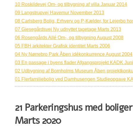
10 Roskildevej Om- og tilbygning af villa Januar 2014
09 Langstrupvej Havemur November 2013
08 Carlsberg Bolig, Erhverv og P-Kælder, for Lejerbo h
07 Giesegårdsvej Ny udnyttet tagetage Marts 2013
06 Rosengårds Allé Om-, og tilbygning August 2008
05 FBH arkitekter Grafisk identitet Marts 2006
04 Ny Nørrebro Park Åben idékonkurrence August 2004
03 En passage i byens flader Afgangsprojekt KADK Jun
02 Udbygning af Bornholms Museum Åben projektkonku
01 Flerfamiliebolig ved Damhusengen Studieopgave 
21 Parkeringshus med boliger
Marts 2020