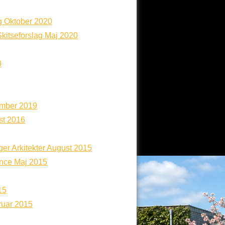
ag Oktober 2020
Skitseforslag Maj 2020
0
mber 2019
st 2016
ger Arkitekter August 2015
nce Maj 2015
15
ruar 2015