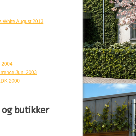
os White August 2013
i 2004
rrence Juni 2003
KADK 2000
 og butikker