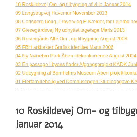
10 Roskildevej Om- og tilbygning af villa Januar 2014
09 Langstrupvej Havemur November 2013
08 Carlsberg Bolig, Erhverv og P-Kælder, for Lejerbo h
07 Giesegårdsvej Ny udnyttet tagetage Marts 2013
06 Rosengårds Allé Om-, og tilbygning August 2008
05 FBH arkitekter Grafisk identitet Marts 2006
04 Ny Nørrebro Park Åben idékonkurrence August 2004
03 En passage i byens flader Afgangsprojekt KADK Jun
02 Udbygning af Bornholms Museum Åben projektkonku
01 Flerfamiliebolig ved Damhusengen Studieopgave 
10 Roskildevej Om- og tilbygn
Januar 2014