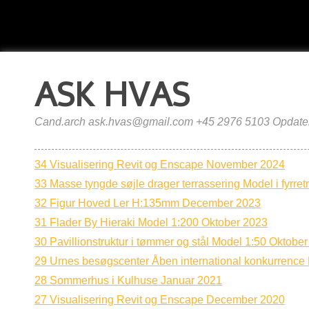
ASK HVAS
Cand.arch ask.hvas@gmail.com +45 2976 5103 Opdater
34 Visualisering Revit og Enscape November 2024
33 Masse tyngde søjle drager terrassering Model i fyrre
32 Figur Hoved Ler H:135mm December 2023
31 Flader By Hieraki Model 1:200 Oktober 2023
30 Pavillionstruktur i tømmer og stål Model 1:50 Oktobe
29 Urnes besøgscenter Åben international konkurrenc
28 Sommerhus i Kulhuse Januar 2021
27 Visualisering Revit og Enscape December 2020