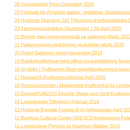
26 Visualisering Revit December 2020
25 Forplads for Åmarken station i teglskiver Skitseforsl
24 Hvidovre Strandvej 142 Tilbygning til enfamiliebolig 
23 Tømmerkonstruktion Skummodel 1:50 April 2020
22 Boliger med erhvervslejemål og parkering Marts 202
21 Parkeringshus med boliger og butikker Marts 2020
20 Relief Støbning i beton November 2019
19 Rækkehusforhave med udhus og overdækning Nove
18 Ny kirke i Sydhavnen Åben projektkonkurrence Augu
17 Newaarch Konkurrenceforslag April 2016
16 Ressourcecenter i Maglemølle Kraftcentral for Lenda
15 DogmeRUM2015 Innosite Stage your mind Konkurre
14 Langstrupvej Tilbygning Februar 2016
13 Hvidovre Bymidte Forslag til ny helhedsplan April 20
12 Bamiyan Cultural Center UNESCO konkurrence Feb
11 Langstrupvej Pergola og Havehus Oktober 2014