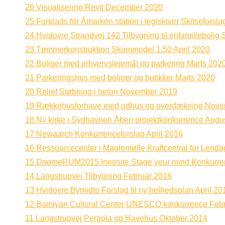
26 Visualisering Revit December 2020
25 Forplads for Åmarken station i teglskiver Skitseforsl
24 Hvidovre Strandvej 142 Tilbygning til enfamiliebolig 
23 Tømmerkonstruktion Skummodel 1:50 April 2020
22 Boliger med erhvervslejemål og parkering Marts 202
21 Parkeringshus med boliger og butikker Marts 2020
20 Relief Støbning i beton November 2019
19 Rækkehusforhave med udhus og overdækning Nove
18 Ny kirke i Sydhavnen Åben projektkonkurrence Augu
17 Newaarch Konkurrenceforslag April 2016
16 Ressourcecenter i Maglemølle Kraftcentral for Lenda
15 DogmeRUM2015 Innosite Stage your mind Konkurre
14 Langstrupvej Tilbygning Februar 2016
13 Hvidovre Bymidte Forslag til ny helhedsplan April 20
12 Bamiyan Cultural Center UNESCO konkurrence Feb
11 Langstrupvej Pergola og Havehus Oktober 2014