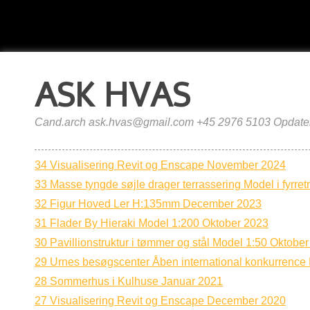
ASK HVAS
Cand.arch ask.hvas@gmail.com +45 2976 5103 Opdater
34 Visualisering Revit og Enscape November 2024
33 Masse tyngde søjle drager terrassering Model i fyrre
32 Figur Hoved Ler H:135mm December 2023
31 Flader By Hieraki Model 1:200 Oktober 2023
30 Pavillionstruktur i tømmer og stål Model 1:50 Oktobe
29 Urnes besøgscenter Åben international konkurrenc
28 Sommerhus i Kulhuse Januar 2021
27 Visualisering Revit og Enscape December 2020