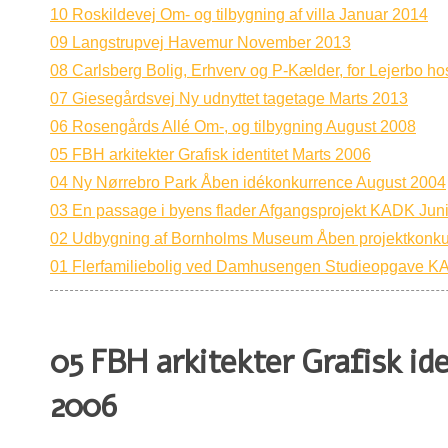
10 Roskildevej Om- og tilbygning af villa Januar 2014
09 Langstrupvej Havemur November 2013
08 Carlsberg Bolig, Erhverv og P-Kælder, for Lejerbo h
07 Giesegårdsvej Ny udnyttet tagetage Marts 2013
06 Rosengårds Allé Om-, og tilbygning August 2008
05 FBH arkitekter Grafisk identitet Marts 2006
04 Ny Nørrebro Park Åben idékonkurrence August 2004
03 En passage i byens flader Afgangsprojekt KADK Jun
02 Udbygning af Bornholms Museum Åben projektkonku
01 Flerfamiliebolig ved Damhusengen Studieopgave 
05 FBH arkitekter Grafisk id
2006